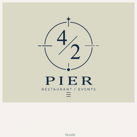
Liigu
sisu
juurde