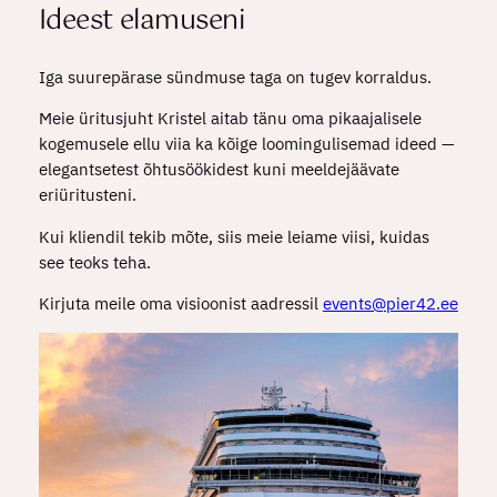
Ideest elamuseni
Iga suurepärase sündmuse taga on tugev korraldus.
Meie üritusjuht Kristel aitab tänu oma pikaajalisele
kogemusele ellu viia ka kõige loomingulisemad ideed —
elegantsetest õhtusöökidest kuni meeldejäävate
eriüritusteni.
Kui kliendil tekib mõte, siis meie leiame viisi, kuidas
see teoks teha.
Kirjuta meile oma visioonist aadressil
events@pier42.ee