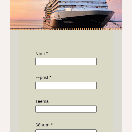
Nimi
*
*
E-post
*
T
e
e
m
Teema
a
N
i
Sõnum
*
m