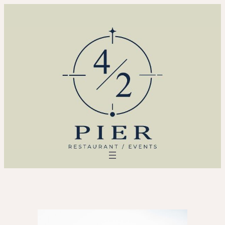
Liigu
sisu
juurde